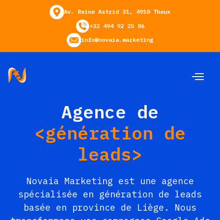
Av. Reine Astrid 31, 4910 Theux
+32 494 92 25 86
info@novaia.marketing
Agence de
<génération de
leads>
Novaia Marketing est une agence
spécialisée en génération de leads
basée en province de Liège. Nous